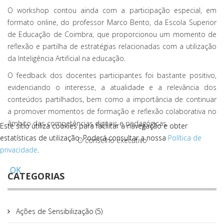
O workshop contou ainda com a participação especial, em
formato online, do professor Marco Bento, da Escola Superior
de Educação de Coimbra, que proporcionou um momento de
reflexão e partilha de estratégias relacionadas com a utilização
da Inteligência Artificial na educação.
O feedback dos docentes participantes foi bastante positivo,
evidenciando o interesse, a atualidade e a relevância dos
conteúdos partilhados, bem como a importância de continuar
a promover momentos de formação e reflexão colaborativa no
âmbito das competências digitais e pedagógicas.
Este sítio utiliza cookies para facilitar a navegação e obter
Este sítio utiliza cookies para facilitar a navegação e obter
estatísticas de utilização. Poderá consultar a nossa
estatísticas de utilização. Poderá consultar a nossa
Política de
Política de
O conselho executivo
privacidade
privacidade
.
.
OK
OK
CATEGORIAS
Ações de Sensibilização (5)