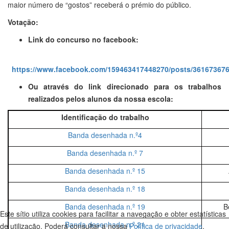
maior número de “gostos” receberá o prémio do público.
Votação:
Link do concurso no facebook:
https://www.facebook.com/159463417448270/posts/36167367
Ou através do link direcionado para os trabalhos
realizados pelos alunos da nossa escola:
Identificação do trabalho
Banda desenhada n.º4
Banda desenhada n.º 7
Banda desenhada n.º 15
Banda desenhada n.º 18
Banda desenhada n.º 19
B
Este sítio utiliza cookies para facilitar a navegação e obter estatísticas
Banda desenhada n.º 21
de utilização. Poderá consultar a nossa
Política de privacidade
.