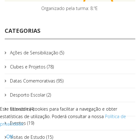
Organizado pela turma: 8.ºE
CATEGORIAS
Ações de Sensibilização (5)
Clubes e Projetos (78)
Datas Comemorativas (95)
Desporto Escolar (2)
Este sítio utiliza cookies para facilitar a navegação e obter
Este sítio utiliza cookies para facilitar a navegação e obter
Estreito+ (4)
estatísticas de utilização. Poderá consultar a nossa
estatísticas de utilização. Poderá consultar a nossa
Política de
Política de
Eventos (19)
privacidade
privacidade
.
.
OK
OK
Visitas de Estudo (15)